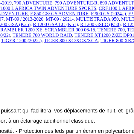
6-2019
,
790 ADVENTURE
,
790 ADVENTURE/R
,
890 ADVENTU
1000 L AFRICA TWIN ADVENTURE SPORTS
,
CRF1100 L AFRI
S ADVENTURE
,
F 850 GS/ GS ADVENTURE
,
F 900 GS (2024- )
,
F 
07
,
MT-09 / 2013-2020
,
MT-09 / 2021-
,
MULTISTRADA 950
,
MULT
1200 GSA (K25)
,
R 1200 GSA LC (K51)
,
R 1200 GSLC (K50)
,
R 12
RAMBLER 1200 XE
,
SCRAMBLER 900 06-15
,
TENERE 700
,
TE
0/22)
,
TENERE 700 WORLD RAID
,
TENERE XT1200 Z/ZE DP01 
,
TIGER 1200 (2022-)
,
TIGER 800 XC/XCX/XCA
,
TIGER 800 XR
ort à un éclairage additionnel classique. 
sité. - Protection des leds par un écran en polycarbonat