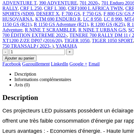
ADVENTURE T
,
390 ADVENTURE
,
701 2020-
,
701 Enduro 201
RALLY
,
CRF L 250
,
CRF L 300
,
CRF1000 L AFRICA TWIN
,
CRF
SPORTS (SD09
,
DESERT X
,
F 700 GS
,
F 750 GS
,
F 800 GS/ G
HUSQVARNA
,
KTM 690 ENDURO R
,
LC 8 950
,
LC 8 990
,
MT-
1150 GS (R21)
,
R 1150 GS Adventure (R21)
,
R 1200 GS (K25)
,
R 
Adventure
,
R NINE T SCRAMBLER
,
R NINE T URBAN G/S
,
SC
700 ÉDITION EXTREME 2022-
,
TENERE 700 RALLY DM 11 ( 2
XT1200 Z/ZE DP07 (2016/20)
,
TIGER 1050
,
TIGER 1050 SPORT
750 TRANSALP ( 2023- )
,
YAMAHA
-
+
Ajouter au panier
Facebook
Gazouillement
LinkedIn
Google +
Email
Description
Informations complémentaires
Avis (0)
Description
offrent une très faible consommation d’énergie par rapp
Leurs avantages : - Economies d’énergie. - Haute lumino