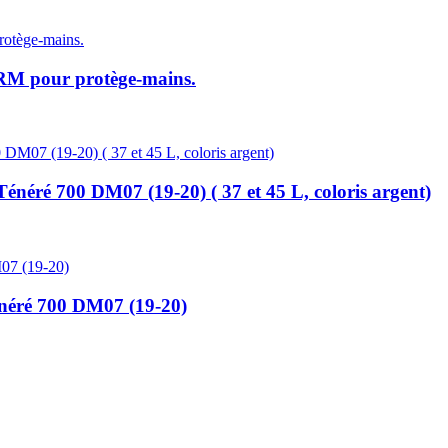
 pour protège-mains.
é 700 DM07 (19-20) ( 37 et 45 L, coloris argent)
énéré 700 DM07 (19-20)