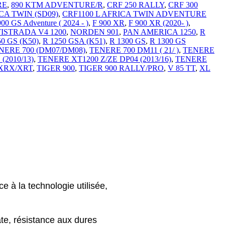
RE
,
890 KTM ADVENTURE/R
,
CRF 250 RALLY
,
CRF 300
CA TWIN (SD09)
,
CRF1100 L AFRICA TWIN ADVENTURE
900 GS Adventure ( 2024 - )
,
F 900 XR
,
F 900 XR (2020- )
,
ISTRADA V4 1200
,
NORDEN 901
,
PAN AMERICA 1250
,
R
50 GS (K50)
,
R 1250 GSA (K51)
,
R 1300 GS
,
R 1300 GS
NERE 700 (DM07/DM08)
,
TENERE 700 DM11 ( 21/ )
,
TENERE
(2010/13)
,
TENERE XT1200 Z/ZE DP04 (2013/16)
,
TENERE
/XRX/XRT
,
TIGER 900
,
TIGER 900 RALLY/PRO
,
V 85 TT
,
XL
e, résistance aux dures 
