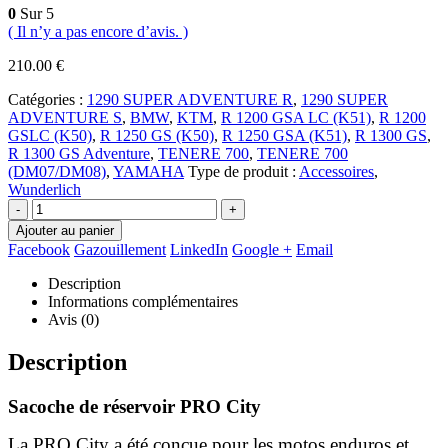
0
Sur 5
( Il n’y a pas encore d’avis. )
210.00
€
Catégories :
1290 SUPER ADVENTURE R
,
1290 SUPER
ADVENTURE S
,
BMW
,
KTM
,
R 1200 GSA LC (K51)
,
R 1200
GSLC (K50)
,
R 1250 GS (K50)
,
R 1250 GSA (K51)
,
R 1300 GS
,
R 1300 GS Adventure
,
TENERE 700
,
TENERE 700
(DM07/DM08)
,
YAMAHA
Type de produit :
Accessoires
,
Wunderlich
-
+
Ajouter au panier
Facebook
Gazouillement
LinkedIn
Google +
Email
Description
Informations complémentaires
Avis (0)
Description
Sacoche de réservoir PRO City
La PRO City a été conçue pour les motos enduros et