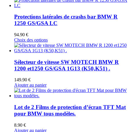
Protections latérales de crashs bar BMW R
1250 GS/GSA LC
94.90
€
Ce
Choix des options
produit
a
plusieurs
variations.
Sélecteur de vitesse SW MOTECH BMW R
Les
1200 et1250 GS/GSA 1G13 (K50,K51) .
options
peuvent
149.90
€
être
Ajouter au panier
choisies
sur
la
page
Lot de 2 Films de protection d’écran TFT Mat
du
pour BMW tous modèles.
produit
8.90
€
Ajouter au panier