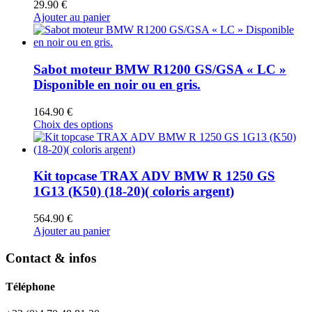
29.90
€
Ajouter au panier
Sabot moteur BMW R1200 GS/GSA « LC »
Disponible en noir ou en gris.
164.90
€
Ce
Choix des options
produit
a
plusieurs
variations.
Kit topcase TRAX ADV BMW R 1250 GS
Les
1G13 (K50) (18-20)( coloris argent)
options
peuvent
564.90
€
être
Ajouter au panier
choisies
sur
Contact & infos
la
page
du
Téléphone
produit