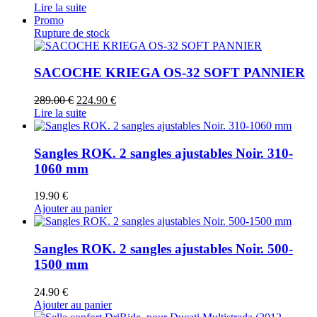
prix
prix
Lire la suite
initial
actuel
Promo
était :
est :
Rupture de stock
265.00 €.
199.00 €.
SACOCHE KRIEGA OS-32 SOFT PANNIER
Le
Le
289.00
€
224.90
€
prix
prix
Lire la suite
initial
actuel
était :
est :
289.00 €.
224.90 €.
Sangles ROK. 2 sangles ajustables Noir. 310-
1060 mm
19.90
€
Ajouter au panier
Sangles ROK. 2 sangles ajustables Noir. 500-
1500 mm
24.90
€
Ajouter au panier