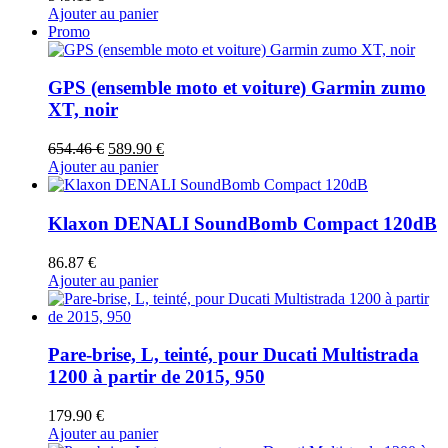
Ajouter au panier
Promo
GPS (ensemble moto et voiture) Garmin zumo
XT, noir
Le
Le
654.46
€
589.90
€
prix
prix
Ajouter au panier
initial
actuel
était :
est :
654.46 €.
589.90 €.
Klaxon DENALI SoundBomb Compact 120dB
86.87
€
Ajouter au panier
Pare-brise, L, teinté, pour Ducati Multistrada
1200 à partir de 2015, 950
179.90
€
Ajouter au panier