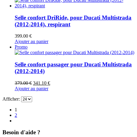
Selle confort DriRide, pour Ducati Multistrada
(2012-2014), respirant
399.00
€
Ajouter au panier
Promo
Selle confort passager pour Ducati Multistrada
(2012-2014)
Le
Le
379.00
€
341.10
€
prix
prix
Ajouter au panier
initial
actuel
Afficher:
était :
est :
379.00 €.
341.10 €.
1
2
Besoin d'aide ?