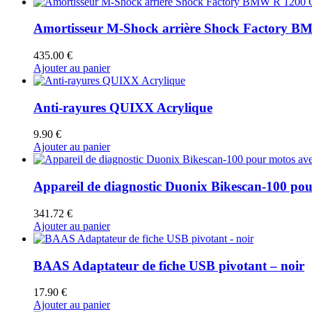
Amortisseur M-Shock arrière Shock Factory B
435.00
€
Ajouter au panier
Anti-rayures QUIXX Acrylique
9.90
€
Ajouter au panier
Appareil de diagnostic Duonix Bikescan-100 pour
341.72
€
Ajouter au panier
BAAS Adaptateur de fiche USB pivotant – noir
17.90
€
Ajouter au panier