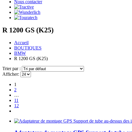
Nous contacter
R 1200 GS (K25)
Accueil
BOUTIQUES
BMW
R 1200 GS (K25)
Trier par :
Afficher:
1
2
…
11
12