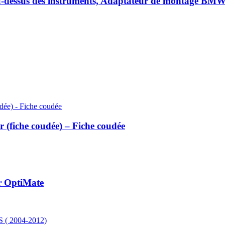
u-dessus des instruments, Adaptateur de montage B
r (fiche coudée) – Fiche coudée
ir OptiMate