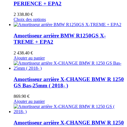
PERIENCE + EPA2
2 338.80
€
Ce
Choix des options
produit
a
plusieurs
Amortisseur arrière BMW R1250GS X-
variations.
TREME + EPA2
Les
options
2 438.40
€
peuvent
Ajouter au panier
être
choisies
sur
la
Amortisseur arrière X-CHANGE BMW R 1250
page
GS Bas-25mm ( 2018- )
du
produit
869.90
€
Ajouter au panier
Amortisseur arrière X-CHANGE BMW R 1250