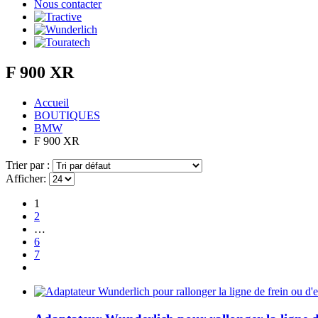
Nous contacter
F 900 XR
Accueil
BOUTIQUES
BMW
F 900 XR
Trier par :
Afficher:
1
2
…
6
7