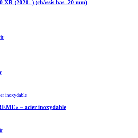
 (2020- ) (châssis bas -20 mm)
ir
r
REME« – acier inoxydable