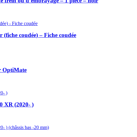
e frein ou d’embrayage – 1 pièce – noir
r (fiche coudée) – Fiche coudée
ir OptiMate
XR (2020- )