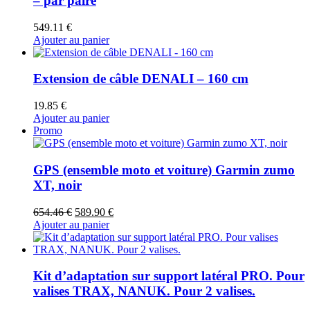
– par paire
549.11
€
Ajouter au panier
Extension de câble DENALI – 160 cm
19.85
€
Ajouter au panier
Promo
GPS (ensemble moto et voiture) Garmin zumo
XT, noir
Le
Le
654.46
€
589.90
€
prix
prix
Ajouter au panier
initial
actuel
était :
est :
654.46 €.
589.90 €.
Kit d’adaptation sur support latéral PRO. Pour
valises TRAX, NANUK. Pour 2 valises.