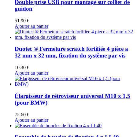
Double prise USB pour montage sur collier de
guidon
51.90
€
Ajouter au panier
Duotec ® Fermeture scratch fortifiée 4 pièce a
32 mm x 32 mm, fixation du système par vis
10.30
€
Ajouter au panier
Élargisseur de rétroviseur universal M10 x 1,5
(pour BMW)
72.60
€
Ajouter au panier