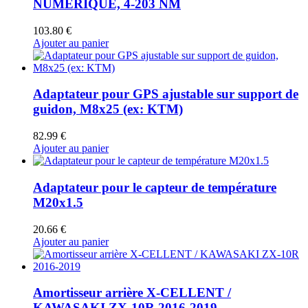
NUMÉRIQUE, 4-203 NM
103.80
€
Ajouter au panier
Adaptateur pour GPS ajustable sur support de
guidon, M8x25 (ex: KTM)
82.99
€
Ajouter au panier
Adaptateur pour le capteur de température
M20x1.5
20.66
€
Ajouter au panier
Amortisseur arrière X-CELLENT /
KAWASAKI ZX-10R 2016-2019