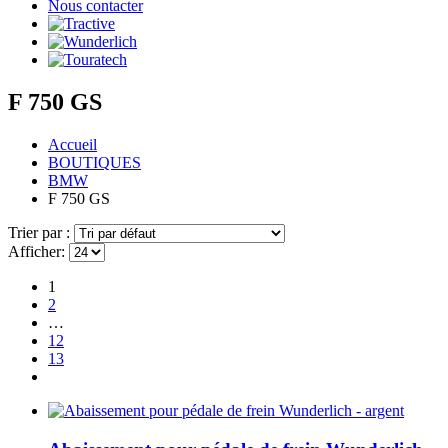
Nous contacter
F 750 GS
Accueil
BOUTIQUES
BMW
F 750 GS
Trier par :
Afficher:
1
2
…
12
13