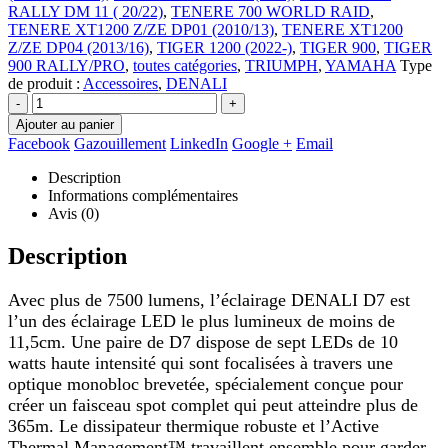
RALLY DM 11 ( 20/22)
,
TENERE 700 WORLD RAID
,
TENERE XT1200 Z/ZE DP01 (2010/13)
,
TENERE XT1200
Z/ZE DP04 (2013/16)
,
TIGER 1200 (2022-)
,
TIGER 900
,
TIGER
900 RALLY/PRO
,
toutes catégories
,
TRIUMPH
,
YAMAHA
Type
de produit :
Accessoires
,
DENALI
-
+
Ajouter au panier
Facebook
Gazouillement
LinkedIn
Google +
Email
Description
Informations complémentaires
Avis (0)
Description
Avec plus de 7500 lumens, l’éclairage DENALI D7 est
l’un des éclairage LED le plus lumineux de moins de
11,5cm. Une paire de D7 dispose de sept LEDs de 10
watts haute intensité qui sont focalisées à travers une
optique monobloc brevetée, spécialement conçue pour
créer un faisceau spot complet qui peut atteindre plus de
365m. Le dissipateur thermique robuste et l’Active
Thermal Management™ travaillent ensemble pour garder