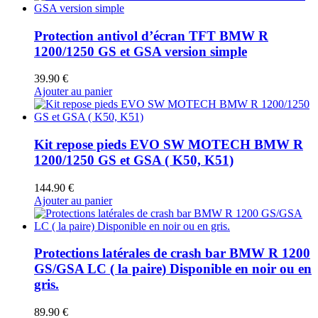
Protection antivol d’écran TFT BMW R
1200/1250 GS et GSA version simple
39.90
€
Ajouter au panier
Kit repose pieds EVO SW MOTECH BMW R
1200/1250 GS et GSA ( K50, K51)
144.90
€
Ajouter au panier
Protections latérales de crash bar BMW R 1200
GS/GSA LC ( la paire) Disponible en noir ou en
gris.
89.90
€