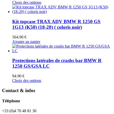
Ce
Choix des options
produit
a
plusieurs
variations.
Kit topcase TRAX ADV BMW R 1250 GS
Les
1G13 (K50) (18-20) ( coloris noir)
options
peuvent
564.90
€
être
Ajouter au panier
choisies
sur
la
page
Protections latérales de crashs bar BMW R
du
1250 GS/GSA LC
produit
94.90
€
Ce
Choix des options
produit
a
Contact & infos
plusieurs
variations.
Téléphone
Les
options
+33 (0)4 70 48 81 30
peuvent