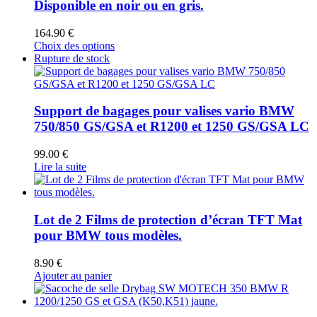
Disponible en noir ou en gris.
options
peuvent
164.90
€
être
Ce
Choix des options
choisies
produit
Rupture de stock
sur
a
la
plusieurs
page
variations.
du
Les
Support de bagages pour valises vario BMW
produit
options
750/850 GS/GSA et R1200 et 1250 GS/GSA LC
peuvent
être
99.00
€
choisies
Lire la suite
sur
la
page
du
Lot de 2 Films de protection d’écran TFT Mat
produit
pour BMW tous modèles.
8.90
€
Ajouter au panier