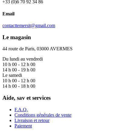
+33 (0)6 70 92 34 86
être
choisies
Email
sur
la
page
contacttemersit@gmail.com
du
produit
Le magasin
44 route de Paris, 03000 AVERMES
Du lundi au vendredi
10 h 00 - 12 h 00
14 h 00 - 19 h 00
Le samedi
10 h 00 - 12 h 00
14 h 00 - 18 h 00
Aide, sav et services
F.A.Q.
Conditions générales de vente
Livraison et retour
Paiement