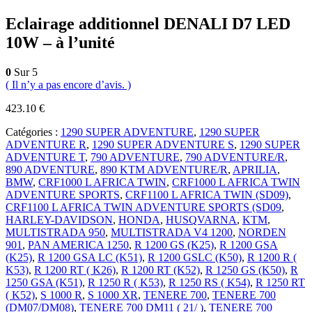
Eclairage additionnel DENALI D7 LED
10W – à l’unité
0
Sur 5
( Il n’y a pas encore d’avis. )
423.10
€
Catégories :
1290 SUPER ADVENTURE
,
1290 SUPER
ADVENTURE R
,
1290 SUPER ADVENTURE S
,
1290 SUPER
ADVENTURE T
,
790 ADVENTURE
,
790 ADVENTURE/R
,
890 ADVENTURE
,
890 KTM ADVENTURE/R
,
APRILIA
,
BMW
,
CRF1000 L AFRICA TWIN
,
CRF1000 L AFRICA TWIN
ADVENTURE SPORTS
,
CRF1100 L AFRICA TWIN (SD09)
,
CRF1100 L AFRICA TWIN ADVENTURE SPORTS (SD09
,
HARLEY-DAVIDSON
,
HONDA
,
HUSQVARNA
,
KTM
,
MULTISTRADA 950
,
MULTISTRADA V4 1200
,
NORDEN
901
,
PAN AMERICA 1250
,
R 1200 GS (K25)
,
R 1200 GSA
(K25)
,
R 1200 GSA LC (K51)
,
R 1200 GSLC (K50)
,
R 1200 R (
K53)
,
R 1200 RT ( K26)
,
R 1200 RT (K52)
,
R 1250 GS (K50)
,
R
1250 GSA (K51)
,
R 1250 R ( K53)
,
R 1250 RS ( K54)
,
R 1250 RT
( K52)
,
S 1000 R
,
S 1000 XR
,
TENERE 700
,
TENERE 700
(DM07/DM08)
,
TENERE 700 DM11 ( 21/ )
,
TENERE 700