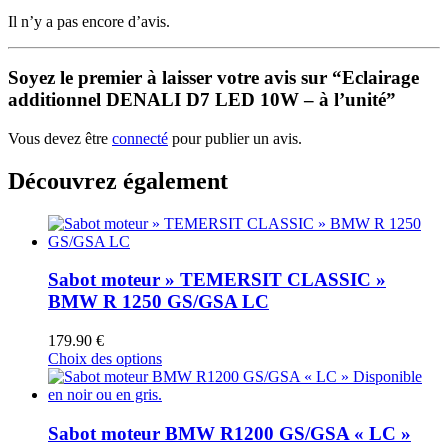
Il n’y a pas encore d’avis.
Soyez le premier à laisser votre avis sur “Eclairage
additionnel DENALI D7 LED 10W – à l’unité”
Vous devez être
connecté
pour publier un avis.
Découvrez également
Sabot moteur » TEMERSIT CLASSIC »
BMW R 1250 GS/GSA LC
179.90
€
Ce
Choix des options
produit
a
plusieurs
variations.
Sabot moteur BMW R1200 GS/GSA « LC »
Les