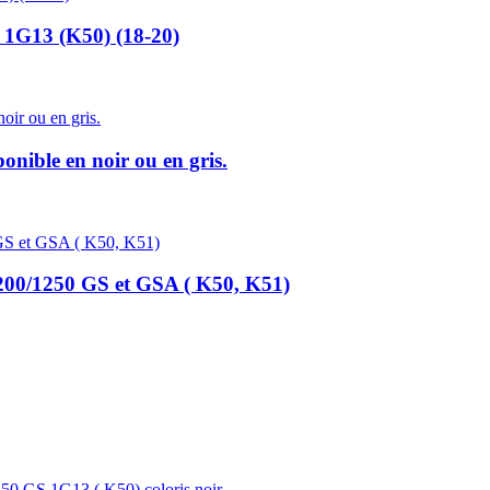
 1G13 (K50) (18-20)
ble en noir ou en gris.
0/1250 GS et GSA ( K50, K51)