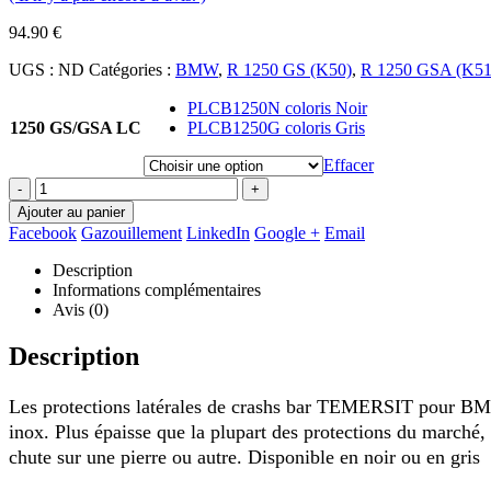
94.90
€
UGS :
ND
Catégories :
BMW
,
R 1250 GS (K50)
,
R 1250 GSA (K51
PLCB1250N coloris Noir
1250 GS/GSA LC
PLCB1250G coloris Gris
Effacer
-
+
Ajouter au panier
Facebook
Gazouillement
LinkedIn
Google +
Email
Description
Informations complémentaires
Avis (0)
Description
Les protections latérales de crashs bar TEMERSIT pour BMW
inox. Plus épaisse que la plupart des protections du marché, 
chute sur une pierre ou autre. Disponible en noir ou en gri