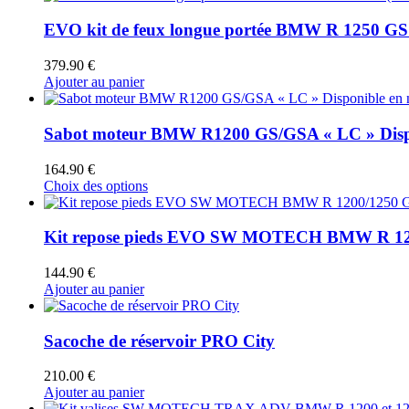
EVO kit de feux longue portée BMW R 1250 GS
379.90
€
Ajouter au panier
Sabot moteur BMW R1200 GS/GSA « LC » Disponi
164.90
€
Ce
Choix des options
produit
a
plusieurs
Kit repose pieds EVO SW MOTECH BMW R 120
variations.
Les
144.90
€
options
Ajouter au panier
peuvent
être
choisies
Sacoche de réservoir PRO City
sur
la
210.00
€
page
Ajouter au panier
du