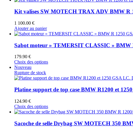
produit
Kit valises SW MOTECH TRAX ADV BMW R 1200 
1 100.00
€
Ajouter au panier
Sabot moteur » TEMERSIT CLASSIC » BMW 
179.90
€
Ce
Choix des options
produit
Nouveau
a
Rupture de stock
plusieurs
variations.
Les
Platine support de top case BMW R1200 et 1250 
options
peuvent
124.90
€
être
Ce
Choix des options
choisies
produit
sur
a
la
plusieurs
Sacoche de selle Drybag SW MOTECH 350 BMW
page
variations.
du
Les