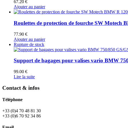
67.20
€
produit
options
Ajouter au panier
peuvent
être
choisies
Roulettes de protection de fourche SW Motech
sur
la
77.90
€
page
Ajouter au panier
du
Rupture de stock
produit
Support de bagages pour valises vario BMW 7
99.00
€
Lire la suite
Contact & infos
Téléphone
+33 (0)4 70 48 81 30
+33 (0)6 70 92 34 86
Email