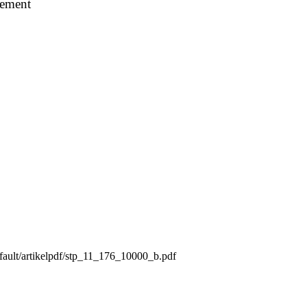
sement
fault/artikelpdf/stp_11_176_10000_b.pdf