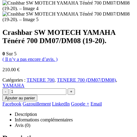
Crashbar SW MOTECH YAMAHA
Ténéré 700 DM07/DM08 (19-20).
0
Sur 5
( Il n’y a pas encore d’avis. )
210.00
€
Catégories :
TENERE 700
,
TENERE 700 (DM07/DM08)
,
YAMAHA
-
+
Ajouter au panier
Facebook
Gazouillement
LinkedIn
Google +
Email
Description
Informations complémentaires
Avis (0)