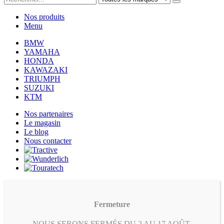
Nos produits
Menu
BMW
YAMAHA
HONDA
KAWAZAKI
TRIUMPH
SUZUKI
KTM
Nos partenaires
Le magasin
Le blog
Nous contacter
Fermeture
NOUS SERONS FERMÉS DU 2 AU 17 AOÛT.