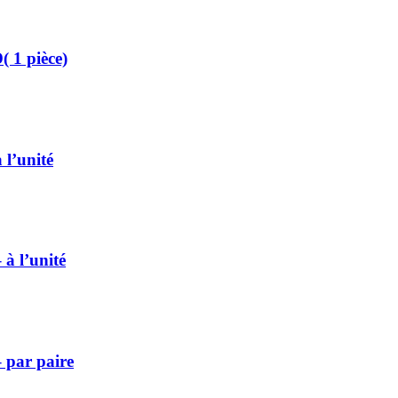
 1 pièce)
l’unité
à l’unité
par paire