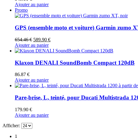
Ajouter au panier
Promo
GPS (ensemble moto et voiture) Garmin zumo XT
Le
Le
654.46
€
589.90
€
prix
prix
Ajouter au panier
initial
actuel
était :
est :
654.46 €.
589.90 €.
Klaxon DENALI SoundBomb Compact 120dB
86.87
€
Ajouter au panier
Pare-brise, L, teinté, pour Ducati Multistrada 12
179.90
€
Ajouter au panier
Afficher:
1