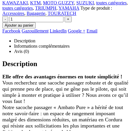
KAWAZAKI
,
KTM
,
MOTO GUZZY
,
SUZUKI
,
toutes catégories
,
toutes catégories
,
TRIUMPH
,
YAMAHA
Type de produit :
Accessoires
,
Bagagerie
,
TOURATECH
-
+
Ajouter au panier
Facebook
Gazouillement
LinkedIn
Google +
Email
Description
Informations complémentaires
Avis (0)
Description
Elle offre des avantages énormes en toute simplicité !
Vous recherchez une sacoche passager robuste et de qualité
qui prenne peu de place, qui ne gêne pas le pilote, qui soit
simple à monter et pratique à utiliser ? Nous avons ce qu’il
vous faut !
Notre sacoche passager « Ambato Pure » a hérité de tout
notre savoir-faire : un espace de rangement imposant
malgré des dimensions réduites, un matériau en Cordura
qui résiste aux sollicitations les plus importantes et une