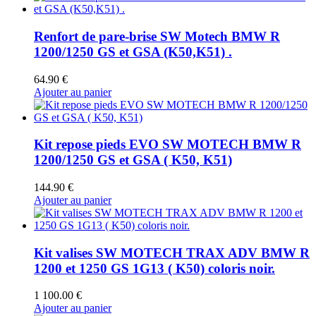
a
plusieurs
variations.
Renfort de pare-brise SW Motech BMW R
Les
1200/1250 GS et GSA (K50,K51) .
options
peuvent
64.90
€
être
Ajouter au panier
choisies
sur
la
page
Kit repose pieds EVO SW MOTECH BMW R
du
1200/1250 GS et GSA ( K50, K51)
produit
144.90
€
Ajouter au panier
Kit valises SW MOTECH TRAX ADV BMW R
1200 et 1250 GS 1G13 ( K50) coloris noir.
1 100.00
€
Ajouter au panier