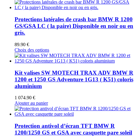
Protections latérales de crash bar BMW R 1200
GS/GSA LC ( la paire) Disponible en noir ou en
gris.
89.90
€
Ce
Choix des options
produit
a
plusieurs
variations.
Kit valises SW MOTECH TRAX ADV BMW R
Les
1200 et 1250 GS Adventure 1G13 ( K51) coloris
options
aluminium
peuvent
être
1 074.90
€
choisies
Ajouter au panier
sur
la
page
du
Protection antivol d’écran TFT BMW R
produit
1200/1250 GS et GSA avec casquette pare soleil