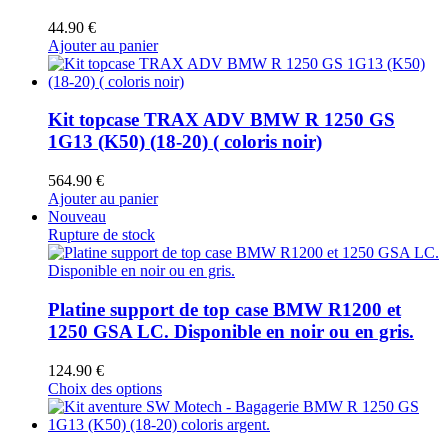
44.90
€
Ajouter au panier
Kit topcase TRAX ADV BMW R 1250 GS
1G13 (K50) (18-20) ( coloris noir)
564.90
€
Ajouter au panier
Nouveau
Rupture de stock
Platine support de top case BMW R1200 et
1250 GSA LC. Disponible en noir ou en gris.
124.90
€
Ce
Choix des options
produit
a
plusieurs