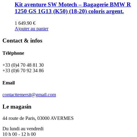
variations.
Kit aventure SW Motech – Bagagerie BMW R
Les
1250 GS 1G13 (K50) (18-20) coloris argent.
options
peuvent
1 649.90
€
être
Ajouter au panier
choisies
sur
Contact & infos
la
page
du
Téléphone
produit
+33 (0)4 70 48 81 30
+33 (0)6 70 92 34 86
Email
contacttemersit@gmail.com
Le magasin
44 route de Paris, 03000 AVERMES
Du lundi au vendredi
10 h 00 - 12 h 00