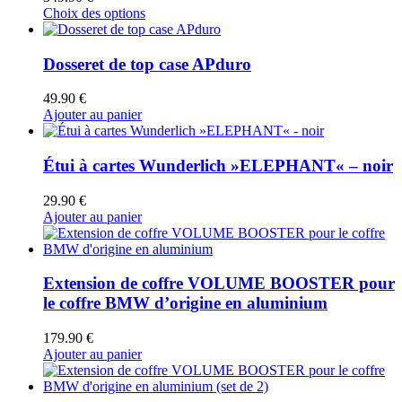
Ce
Choix des options
produit
a
plusieurs
Dosseret de top case APduro
variations.
Les
49.90
€
options
Ajouter au panier
peuvent
être
choisies
Étui à cartes Wunderlich »ELEPHANT« – noir
sur
la
29.90
€
page
Ajouter au panier
du
produit
Extension de coffre VOLUME BOOSTER pour
le coffre BMW d’origine en aluminium
179.90
€
Ajouter au panier