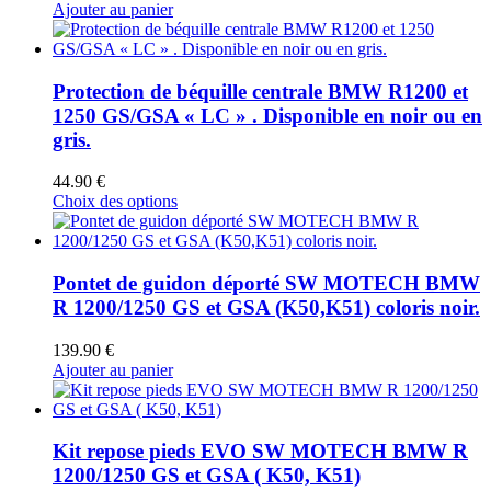
Ajouter au panier
Protection de béquille centrale BMW R1200 et
1250 GS/GSA « LC » . Disponible en noir ou en
gris.
44.90
€
Ce
Choix des options
produit
a
plusieurs
variations.
Pontet de guidon déporté SW MOTECH BMW
Les
R 1200/1250 GS et GSA (K50,K51) coloris noir.
options
peuvent
139.90
€
être
Ajouter au panier
choisies
sur
la
page
Kit repose pieds EVO SW MOTECH BMW R
du
1200/1250 GS et GSA ( K50, K51)
produit