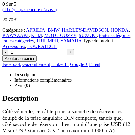
0
Sur 5
( Il n’y a pas encore d’avis. )
20.70
€
Catégories :
APRILIA
,
BMW
,
HARLEY-DAVIDSON
,
HONDA
,
KAWAZAKI
,
KTM
,
MOTO GUZZY
,
SUZUKI
,
toutes catégories
,
toutes catégories
,
TRIUMPH
,
YAMAHA
Type de produit :
Accessoires
,
TOURATECH
-
+
Ajouter au panier
Facebook
Gazouillement
LinkedIn
Google +
Email
Description
Informations complémentaires
Avis (0)
Description
Côté véhicule, ce câble pour la sacoche de réservoir est
équipé de la prise angulaire DIN compacte, tandis que,
côté sacoche de réservoir, il est muni d’une prise USB (12
V sur USB standard 5 V / au maximum 1 000 mA).