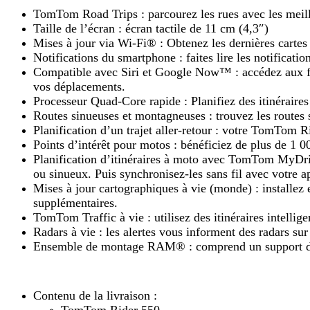
TomTom Road Trips : parcourez les rues avec les meill
Taille de l’écran : écran tactile de 11 cm (4,3″)
Mises à jour via Wi-Fi® : Obtenez les dernières cartes
Notifications du smartphone : faites lire les notificati
Compatible avec Siri et Google Now™ : accédez aux fo
vos déplacements.
Processeur Quad-Core rapide : Planifiez des itinéraire
Routes sinueuses et montagneuses : trouvez les routes s
Planification d’un trajet aller-retour : votre TomTom 
Points d’intérêt pour motos : bénéficiez de plus de 1 00
Planification d’itinéraires à moto avec TomTom MyDriv
ou sinueux. Puis synchronisez-les sans fil avec votre ap
Mises à jour cartographiques à vie (monde) : installez 
supplémentaires.
TomTom Traffic à vie : utilisez des itinéraires intelli
Radars à vie : les alertes vous informent des radars sur 
Ensemble de montage RAM® : comprend un support d
Contenu de la livraison :
TomTom Rider 550