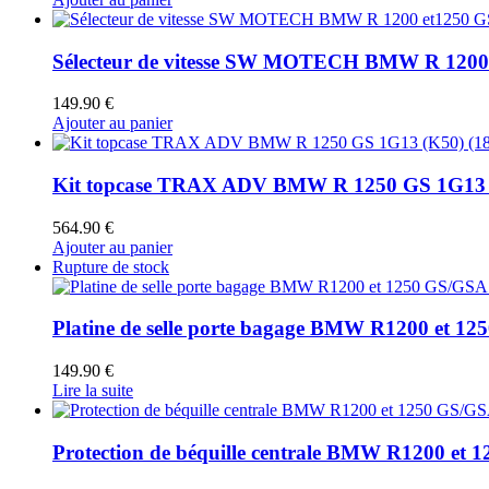
du
produit
Sélecteur de vitesse SW MOTECH BMW R 1200
149.90
€
Ajouter au panier
Kit topcase TRAX ADV BMW R 1250 GS 1G13 (K5
564.90
€
Ajouter au panier
Rupture de stock
Platine de selle porte bagage BMW R1200 et 1
149.90
€
Lire la suite
Protection de béquille centrale BMW R1200 et 12