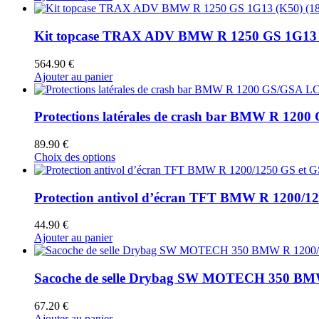
Kit topcase TRAX ADV BMW R 1250 GS 1G13 (K50
564.90
€
Ajouter au panier
Protections latérales de crash bar BMW R 1200 G
89.90
€
Ce
Choix des options
produit
a
plusieurs
Protection antivol d’écran TFT BMW R 1200/125
variations.
Les
44.90
€
options
Ajouter au panier
peuvent
être
choisies
Sacoche de selle Drybag SW MOTECH 350 BMW
sur
la
67.20
€
page
Ajouter au panier