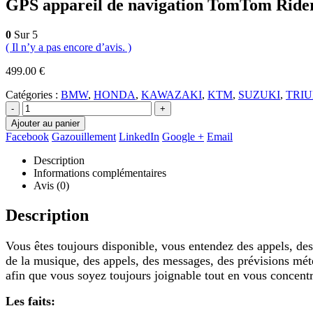
GPS appareil de navigation TomTom Ri
0
Sur 5
( Il n’y a pas encore d’avis. )
499.00
€
Catégories :
BMW
,
HONDA
,
KAWAZAKI
,
KTM
,
SUZUKI
,
TRI
-
+
Ajouter au panier
Facebook
Gazouillement
LinkedIn
Google +
Email
Description
Informations complémentaires
Avis (0)
Description
Vous êtes toujours disponible, vous entendez des appels, d
de la musique, des appels, des messages, des prévisions mété
afin que vous soyez toujours joignable tout en vous concentra
Les faits: