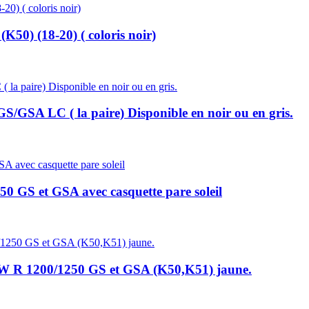
) (18-20) ( coloris noir)
S/GSA LC ( la paire) Disponible en noir ou en gris.
0 GS et GSA avec casquette pare soleil
 R 1200/1250 GS et GSA (K50,K51) jaune.