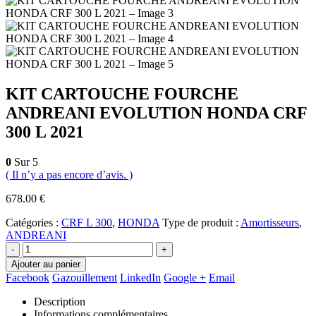
KIT CARTOUCHE FOURCHE
ANDREANI EVOLUTION HONDA CRF
300 L 2021
0
Sur 5
( Il n’y a pas encore d’avis. )
678.00
€
Catégories :
CRF L 300
,
HONDA
Type de produit :
Amortisseurs
,
ANDREANI
-
+
Ajouter au panier
Facebook
Gazouillement
LinkedIn
Google +
Email
Description
Informations complémentaires