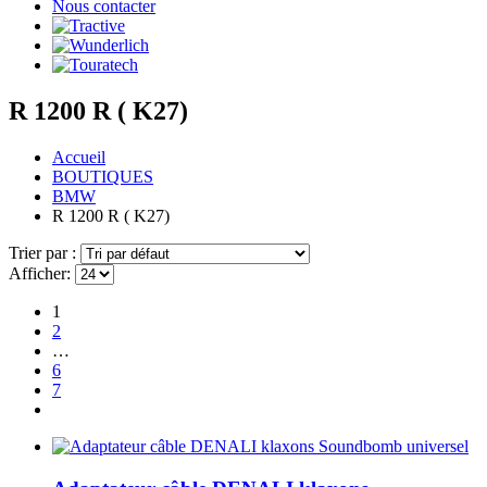
Nous contacter
R 1200 R ( K27)
Accueil
BOUTIQUES
BMW
R 1200 R ( K27)
Trier par :
Afficher:
1
2
…
6
7