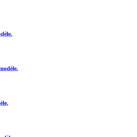
dèle.
modèle.
èle.