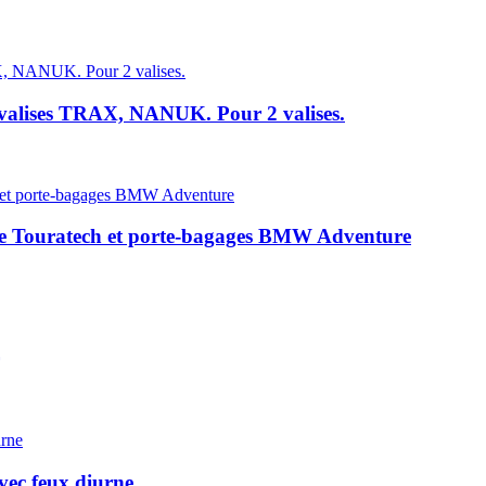
 valises TRAX, NANUK. Pour 2 valises.
ase Touratech et porte-bagages BMW Adventure
ec feux diurne