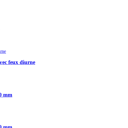
ec feux diurne
60 mm
00 mm