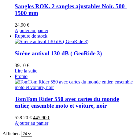
Sangles ROK. 2 sangles ajustables Noir. 500-
1500 mm
24.90
€
Ajouter au panier
Rupture de stock
Sirène antivol 130 dB ( GeoRide 3)
39.10
€
Lire la suite
Promo
TomTom Rider 550 avec cartes du monde
entier, ensemble moto et voiture, noir
Le
Le
528.20
€
445.90
€
prix
prix
Ajouter au panier
initial
actuel
Afficher:
était :
est :